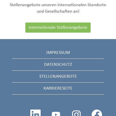
Stellenangebote unseren internationalen Standorte
und Gesellschaften an!
Internationale Stellenangebote
IMPRESSUM
DATENSCHUTZ
STELLENANGEBOTE
KARRIERESEITE
W
W
W
W
i
i
i
i