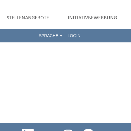
STELLENANGEBOTE
INITIATIVBEWERBUNG
SPRACHE
LOGIN
W
W
W
W